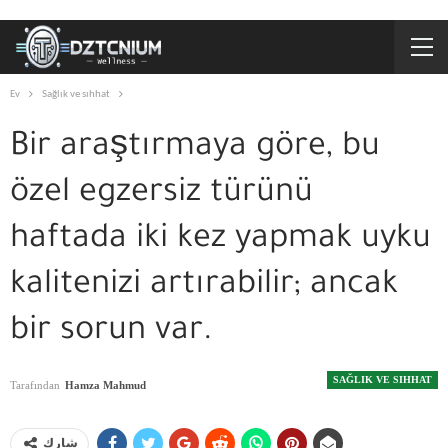
Ev
Sağlık ve sıhhat
Bir araştırmaya göre, bu
özel egzersiz türünü
haftada iki kez yapmak uyku
kalitenizi artırabilir; ancak
bir sorun var.
SAĞLIK VE SIHHAT
Tarafından
Hamza Mahmud
شارك