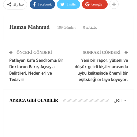
Facebook
Twitter
Google+
شارك
Hamza Mahmud
109 Gönderi
0 تعليقات
ÖNCEKI GÖNDERI
SONRAKI GÖNDERI
Patlayan Kafa Sendromu: Bir
Yeni bir rapor, yüksek ve
Doktorun Bakış Açısıyla
düşük gelirli kişiler arasında
Belirtileri, Nedenleri ve
uyku kalitesinde önemli bir
Tedavisi
eşitsizliği ortaya koyuyor.
AYRICA GIBI OLABILIR
الكل