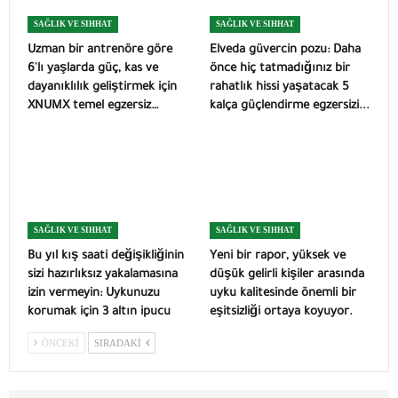
SAĞLIK VE SIHHAT
SAĞLIK VE SIHHAT
Uzman bir antrenöre göre
Elveda güvercin pozu: Daha
6'lı yaşlarda güç, kas ve
önce hiç tatmadığınız bir
dayanıklılık geliştirmek için
rahatlık hissi yaşatacak 5
XNUMX temel egzersiz…
kalça güçlendirme egzersizi...
SAĞLIK VE SIHHAT
SAĞLIK VE SIHHAT
Bu yıl kış saati değişikliğinin
Yeni bir rapor, yüksek ve
sizi hazırlıksız yakalamasına
düşük gelirli kişiler arasında
izin vermeyin: Uykunuzu
uyku kalitesinde önemli bir
korumak için 3 altın ipucu
eşitsizliği ortaya koyuyor.
ÖNCEKI
SIRADAKI