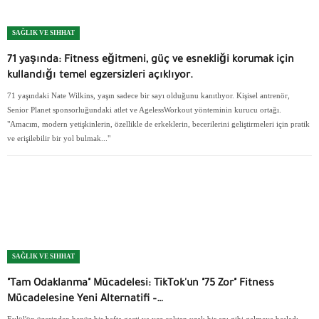
SAĞLIK VE SIHHAT
71 yaşında: Fitness eğitmeni, güç ve esnekliği korumak için
kullandığı temel egzersizleri açıklıyor.
71 yaşındaki Nate Wilkins, yaşın sadece bir sayı olduğunu kanıtlıyor. Kişisel antrenör,
Senior Planet sponsorluğundaki atlet ve AgelessWorkout yönteminin kurucu ortağı.
"Amacım, modern yetişkinlerin, özellikle de erkeklerin, becerilerini geliştirmeleri için pratik
ve erişilebilir bir yol bulmak..."
SAĞLIK VE SIHHAT
"Tam Odaklanma" Mücadelesi: TikTok'un "75 Zor" Fitness
Mücadelesine Yeni Alternatifi –…
Eylül'ün üzerinden henüz bir hafta geçti ve yaz çoktan uzak bir anı gibi gelmeye başladı.