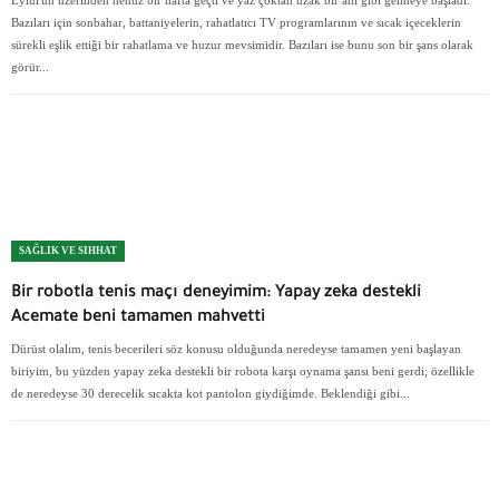
Bazıları için sonbahar, battaniyelerin, rahatlatıcı TV programlarının ve sıcak içeceklerin
sürekli eşlik ettiği bir rahatlama ve huzur mevsimidir. Bazıları ise bunu son bir şans olarak
görür...
SAĞLIK VE SIHHAT
Bir robotla tenis maçı deneyimim: Yapay zeka destekli
Acemate beni tamamen mahvetti
Dürüst olalım, tenis becerileri söz konusu olduğunda neredeyse tamamen yeni başlayan
biriyim, bu yüzden yapay zeka destekli bir robota karşı oynama şansı beni gerdi; özellikle
de neredeyse 30 derecelik sıcakta kot pantolon giydiğimde. Beklendiği gibi...