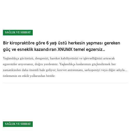
SAĞLIK VE SIHHAT
Bir kiropraktöre göre 6 yaş üstü herkesin yapması gereken
güç ve esneklik kazandıran XNUMX temel egzersiz…
Yaşlandıkça gücünüzü, dengenizi, hareket kabiliyetinizi ve işlevselliğinizi artıracak
egzersizler arıyorsanız, doğru yerdesiniz. Yaşlandıkça kaslarımızı güçlendirmek her
zamankinden daha önemli hale geliyor; kuvvet antrenmanı, sarkopeniyi veya diğer adıyla...
önlemenin en etkili yollarından biridir.
SAĞLIK VE SIHHAT