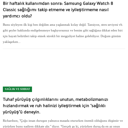
Bir haftalık kullanımdan sonra: Samsung Galaxy Watch 8
Classic sağlığımı takip etmeme ve iyileştirmeme nasıl
yardımcı oldu?
Bunu söyleyen ilk kişi ben değilim ama yaşlanmak kolay değil. Tansiyon, stres seviyesi vb.
gibi şeyler hakkında endişelenmeye başlıyorsunuz ve benim gibi sağlığına dikkat eden biri
için hayati belirtileri takip etmek sürekli bir meşguliyet haline gelebiliyor. Doğum günüm
yaklaşırken...
SAĞLIK VE SIHHAT
Tuhaf yürüyüş çılgınlıklarını unutun, metabolizmanızı
hızlandırmak ve ruh halinizi iyileştirmek için "sağlıklı
yürüyüş"ü deneyin.
Richardson, "Çoğu insan duruşun yalnızca masada otururken önemli olduğunu düşünür ve
yürürken bunu nadiren dikkate alır." diyor. "Gerçek şu ki, yürürken duruş da en az onun