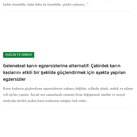
kadar önemlidir, hatta daha da önemlidir, çünkü yalnızca..."
SAĞLIK VE SIHHAT
Geleneksel karın egzersizlerine alternatif: Çekirdek karın
kaslarını etkili bir şekilde güçlendirmek için ayakta yapılan
egzersizler
Karın kaslarını güçlendirme egzersizlerine yabancı değilim; yıllardır plank, mekik ve pilates
roll-up'ları yaptım. Ancak son zamanlarda rutinimi biraz değiştirmek istedim ve sosyal
medyada sürekli ayakta karın kaslarının arttığını fark ettim...