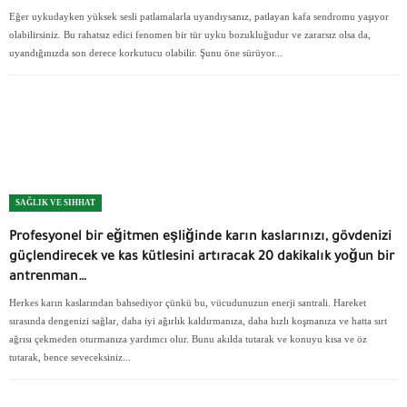
Eğer uykudayken yüksek sesli patlamalarla uyandıysanız, patlayan kafa sendromu yaşıyor
olabilirsiniz. Bu rahatsız edici fenomen bir tür uyku bozukluğudur ve zararsız olsa da,
uyandığınızda son derece korkutucu olabilir. Şunu öne sürüyor...
SAĞLIK VE SIHHAT
Profesyonel bir eğitmen eşliğinde karın kaslarınızı, gövdenizi
güçlendirecek ve kas kütlesini artıracak 20 dakikalık yoğun bir
antrenman…
Herkes karın kaslarından bahsediyor çünkü bu, vücudunuzun enerji santrali. Hareket
sırasında dengenizi sağlar, daha iyi ağırlık kaldırmanıza, daha hızlı koşmanıza ve hatta sırt
ağrısı çekmeden oturmanıza yardımcı olur. Bunu akılda tutarak ve konuyu kısa ve öz
tutarak, bence seveceksiniz...