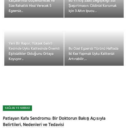
Kalçalarınızı Güçlendirecek Ve
Bu Yıl Kış Saati Değişikliği Sizi
Size Rahatlık Hissi Verecek 5
Şaşırtmasın: Cildinizi Korumak
Egzersiz…
Için 3 Altın Ipucu...
Yeni Bir Rapor, Yüksek Gelirli
Kesimde Uyku Kalitesinde Önemli
Bu Özel Egzersiz Türünü Haftada
Eşitsizlikler Olduğunu Ortaya
Iki Kez Yapmak Uyku Kalitenizi
Koyuyor…
Artırabilir,…
SAĞLIK VE SIHHAT
Patlayan Kafa Sendromu: Bir Doktorun Bakış Açısıyla
Belirtileri, Nedenleri ve Tedavisi