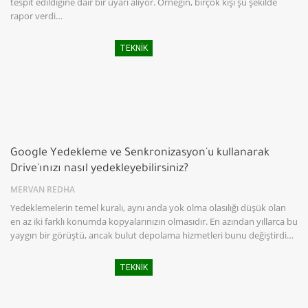
tespit edildiğine dair bir uyarı alıyor. Örneğin, birçok kişi şu şekilde
rapor verdi…
TEKNIK
Google Yedekleme ve Senkronizasyon'u kullanarak
Drive'ınızı nasıl yedekleyebilirsiniz?
MERVAN REDHA
Yedeklemelerin temel kuralı, aynı anda yok olma olasılığı düşük olan
en az iki farklı konumda kopyalarınızın olmasıdır. En azından yıllarca bu
yaygın bir görüştü, ancak bulut depolama hizmetleri bunu değiştirdi…
TEKNIK