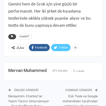
Gemini hem de Grok için yine güçlü bir
performanstı. Her iki şirket de kıyaslama
testlerinde sıklıkla yüksek puanlar alıyor ve bu
testte de bunu yapmaya devam ettiler.
ChatGPT
Facebook
Twitter
شارك
Mervan Muhammed
475 Gönderi
0 تعليقات
ÖNCEKI GÖNDERI
SONRAKI GÖNDERI
Deneyimim: Chatbot'lar
Eski Tesla ve Google
Yazım Tarzını Umursamıyor
mühendisleri tarafından