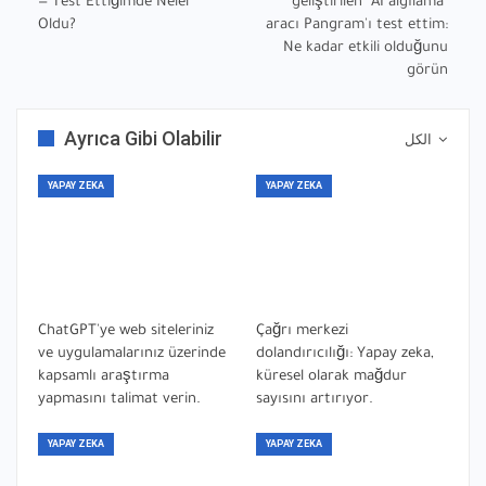
— Test Ettiğimde Neler
geliştirilen "AI algılama"
Oldu?
aracı Pangram'ı test ettim:
Ne kadar etkili olduğunu
görün
Ayrıca Gibi Olabilir
الكل
YAPAY ZEKA
YAPAY ZEKA
ChatGPT'ye web siteleriniz
Çağrı merkezi
ve uygulamalarınız üzerinde
dolandırıcılığı: Yapay zeka,
kapsamlı araştırma
küresel olarak mağdur
yapmasını talimat verin.
sayısını artırıyor.
YAPAY ZEKA
YAPAY ZEKA