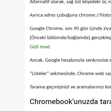
Alternatif olarak, sağ üst köşedeki üç 
Ayrıca adres çubuğuna chrome://history
Google Chrome, son 90 gün içinde ziyar
[Önceki bölümde/bağlamda] gerçekleştird
Gizli mod
.
Ancak, Google hesabınızla senkronize e
"Listeler" sekmesinde, Chrome web sayf
Tarama geçmişinizi ve aramalarınızı ko
Chromebook'unuzda taram