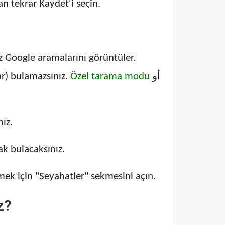
an tekrar Kaydet'i seçin.
iz Google aramalarını görüntüler.
ar) bulamazsınız.
Özel tarama modu
أو
ız.
ak bulacaksınız.
mek için "Seyahatler" sekmesini açın.
z?