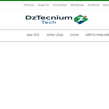
IPhone
How-To
Yorumları
Windows
Android
Mac
ANA SITE
YAPAY ZEKA
OYUN
KRIPTO PARA BI