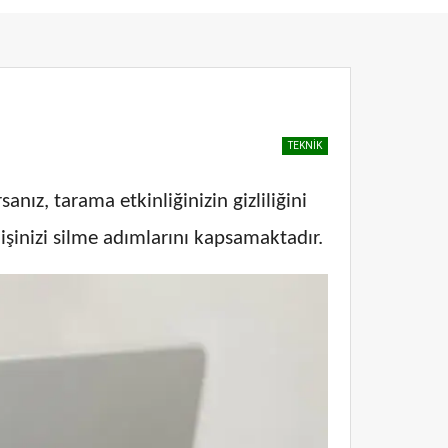
TEKNIK
nız, tarama etkinliğinizin gizliliğini
şinizi silme adımlarını kapsamaktadır.