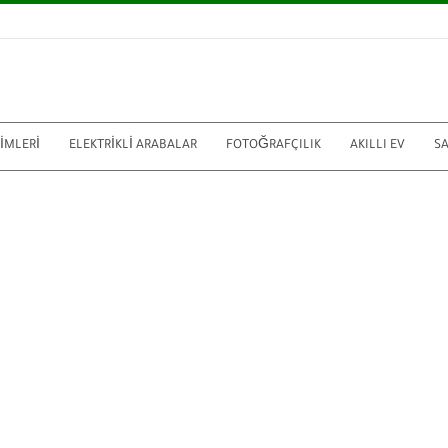
RIMLERI
ELEKTRIKLI ARABALAR
FOTOĞRAFÇILIK
AKILLI EV
S