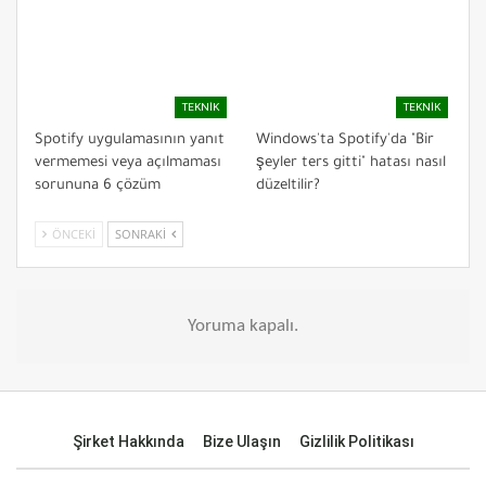
TEKNIK
TEKNIK
Spotify uygulamasının yanıt
Windows'ta Spotify'da "Bir
vermemesi veya açılmaması
şeyler ters gitti" hatası nasıl
sorununa 6 çözüm
düzeltilir?
ÖNCEKI
SONRAKI
Yoruma kapalı.
Şirket Hakkında
Bize Ulaşın
Gizlilik Politikası