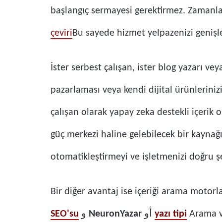
başlangıç ​​sermayesi gerektirmez. Zamanla 
çeviri
Bu sayede hizmet yelpazenizi genişlet
İster serbest çalışan, ister blog yazarı ve
pazarlaması veya kendi dijital ürünlerinizi
çalışan olarak yapay zeka destekli içerik
güç merkezi haline gelebilecek bir kaynağı
otomatikleştirmeyi ve işletmenizi doğru ş
Bir diğer avantaj ise içeriği arama motorl
SEO'su
و
NeuronYazar
أو
yazı tipi
Arama ve