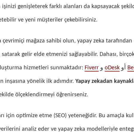
işinizi genişleterek farklı alanları da kapsayacak şekil
ebilir ve yeni müşteriler çekebilirsiniz.
ya çevrimiçi mağaza sahibi olun, yapay zeka tarafından o
 satarak gelir elde etmenizi sağlayabilir. Dahası, birço
 oluşturma hizmetleri sunmaktadır:
Fiverr
و
oDesk
أو
Be
n inşasına yönelik ilk adımdır.
Yapay zekadan kaynakla
ekilde ölçeklendirmeyi öğrenirseniz.
arı için optimize etme (SEO) yeteneğidir. Bu amaçla kul
rilerini analiz eder ve yapay zeka modelleriyle entegr