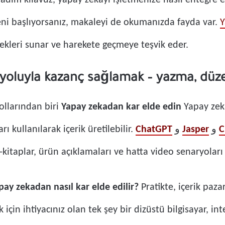
dım adım kılavuz, yapay zekayı işletmenize nasıl entegre
 yeni başlıyorsanız, makaleyi de okumanızda fayda var.
Y
kleri sunar ve harekete geçmeye teşvik eder.
 yoluyla kazanç sağlamak – yazma, düz
ollarından biri
Yapay zekadan kar elde edin
Yapay zekâ
ı kullanılarak içerik üretilebilir.
ChatGPT
و
Jasper
و
C
 e-kitaplar, ürün açıklamaları ve hatta video senaryolar
pay zekadan nasıl kar elde edilir?
Pratikte, içerik paza
için ihtiyacınız olan tek şey bir dizüstü bilgisayar, in