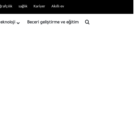
ğrafçılık
sağlık
Kariyer
Akıllı ev
Arama
teknoloji
Beceri geliştirme ve eğitim