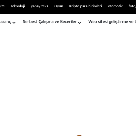
eti RSS'si
ite
Teknoloji
yapay zeka
Oyun
Kripto para birimleri
otomotiv
foto
kazanç
Serbest Çalışma ve Beceriler
Web sitesi geliştirme ve 