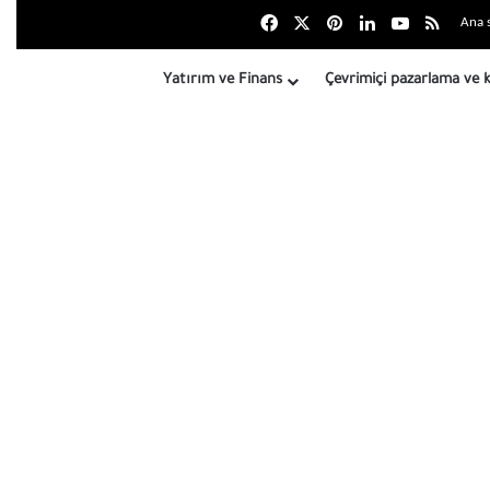
Facebook
X
بينتيريست
LinkedIn
Youtube
Site Öz
Ana s
Yatırım ve Finans
Çevrimiçi pazarlama ve 