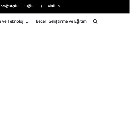
Fotoğrafçılık
Sağlık
İş
Akıllı Ev
Arama yap ...
e ve Teknoloji
Beceri Geliştirme ve Eğitim