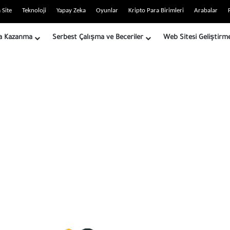
 Site
Teknoloji
Yapay Zeka
Oyunlar
Kripto Para Birimleri
Arabalar
ra Kazanma
Serbest Çalışma ve Beceriler
Web Sitesi Geliştirm