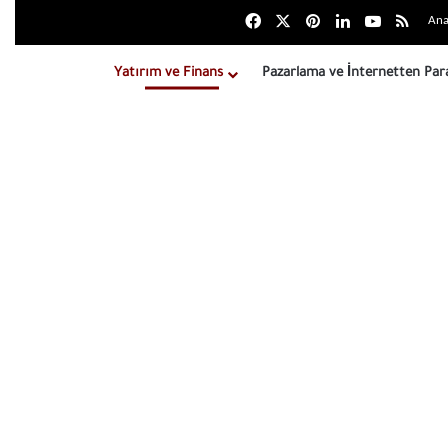
Facebook
X
Pinterest
LinkedIn
YouTube
RSS
Ana
Yatırım ve Finans
Pazarlama ve İnternetten Pa