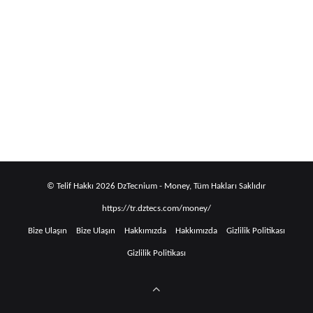
17 Karlı Fikir
Tamamen kendiniz yönetebileceğiniz bir iş kurmak ister misiniz? O zaman bu
tek kişilik iş fikirlerini beğeneceksiniz. Bu yazıda,…
Devamını oku
© Telif Hakkı 2026 DzTecnium - Money, Tüm Hakları Saklıdır
https://tr.dztecs.com/money/
Bize Ulaşın
Bize Ulaşın
Hakkımızda
Hakkımızda
Gizlilik Politikası
Gizlilik Politikası
Yukarı