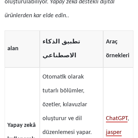
oluşturulabiliyor.
Yapay zekâ destekli dijital
ürünlerden kar elde edin.
.
تطبيق الذكاء
Araç
alan
الاصطناعي
örnekleri
Otomatik olarak
tutarlı bölümler,
özetler, kılavuzlar
oluşturur ve dil
ChatGPT
,
Yapay zekâ
düzenlemesi yapar.
jasper