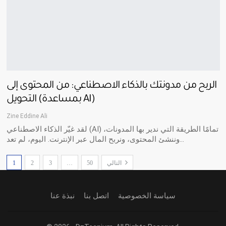
الربح من مدونتك بالذكاء الاصطناعي: من المحتوى إلى
التحويل (بمساعدة AI)
Zine Eddine Ali
لقد غيّر الذكاء الاصطناعي (AI) تمامًا الطريقة التي ندير بها المدونات،
وننشئ المحتوى، ونربح المال عبر الإنترنت. اليوم، لم تعد…
التالي
50
…
3
2
1
سياسة الخصوصية
اتصل بنا
نبذة عنا