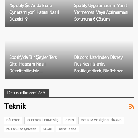
“Spotify Şu Anda Bunu
Spotify Uygulamasının Yanıt
Oynatamıyor” Hatası Nasıl
Vermemesi Veya Açılmaması
Düzeltilir?
Sorununa 6 Çözüm
Spotify'da "Bir Şeyler Ters
Discord Üzerinden Disney
Gitti" Hatasını Nasıl
Plus Nasıl Izlenir:
Düzeltebilirsiniz...
Basitleştirilmiş Bir Rehber
Derecelendirmeye Göz At
Teknik
EĞLENCE
KATEGORILENMEMIŞ
OYUN
YATIRIM VE KIŞISEL FINANS
FOTOĞRAF ÇEKMEK
التقاعد
YAPAY ZEKA