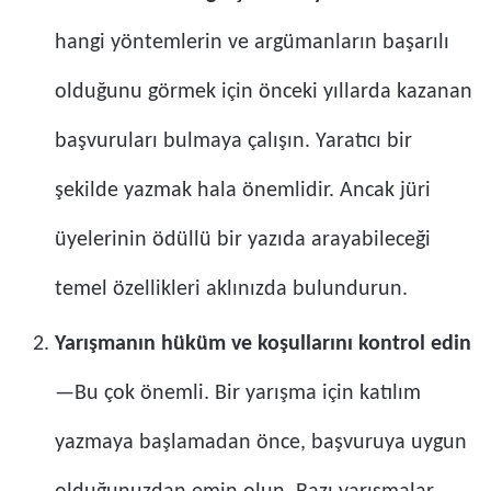
hangi yöntemlerin ve argümanların başarılı
olduğunu görmek için önceki yıllarda kazanan
başvuruları bulmaya çalışın. Yaratıcı bir
şekilde yazmak hala önemlidir. Ancak jüri
üyelerinin ödüllü bir yazıda arayabileceği
temel özellikleri aklınızda bulundurun.
Yarışmanın hüküm ve koşullarını kontrol edin
—Bu çok önemli. Bir yarışma için katılım
yazmaya başlamadan önce, başvuruya uygun