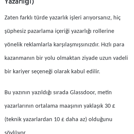
Yazarlığı)
Zaten farklı türde yazarlık işleri arıyorsanız, hiç
şüphesiz pazarlama içeriği yazarlığı rollerine
yönelik reklamlarla karşılaşmışsınızdır. Hızlı para
kazanmanın bir yolu olmaktan ziyade uzun vadeli
bir kariyer seçeneği olarak kabul edilir.
Bu yazının yazıldığı sırada Glassdoor, metin
yazarlarının ortalama maaşının yaklaşık 30 £
(teknik yazarlardan 10 £ daha az) olduğunu
söylüyor.