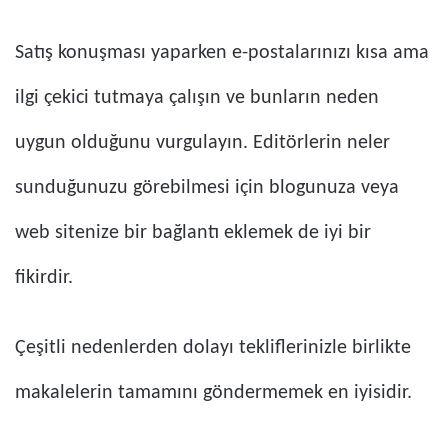
Satış konuşması yaparken e-postalarınızı kısa ama
ilgi çekici tutmaya çalışın ve bunların neden
uygun olduğunu vurgulayın. Editörlerin neler
sunduğunuzu görebilmesi için blogunuza veya
web sitenize bir bağlantı eklemek de iyi bir
fikirdir.
Çeşitli nedenlerden dolayı tekliflerinizle birlikte
makalelerin tamamını göndermemek en iyisidir.