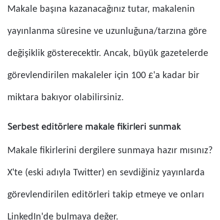
Makale başına kazanacağınız tutar, makalenin
yayınlanma süresine ve uzunluğuna/tarzına göre
değişiklik gösterecektir. Ancak, büyük gazetelerde
görevlendirilen makaleler için 100 £'a kadar bir
miktara bakıyor olabilirsiniz.
Serbest editörlere makale fikirleri sunmak
Makale fikirlerini dergilere sunmaya hazır mısınız?
X'te (eski adıyla Twitter) en sevdiğiniz yayınlarda
görevlendirilen editörleri takip etmeye ve onları
LinkedIn'de bulmaya değer.