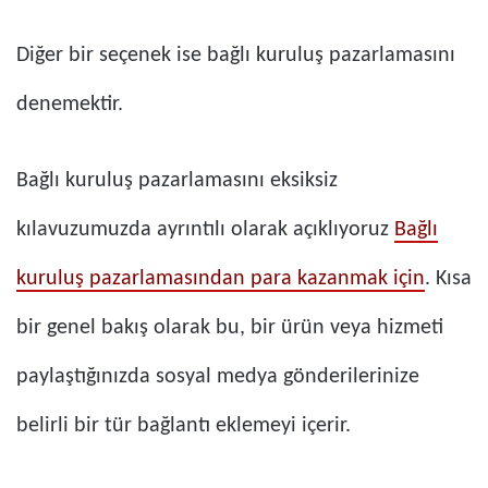
Diğer bir seçenek ise bağlı kuruluş pazarlamasını
denemektir.
Bağlı kuruluş pazarlamasını eksiksiz
kılavuzumuzda ayrıntılı olarak açıklıyoruz
Bağlı
kuruluş pazarlamasından para kazanmak için
. Kısa
bir genel bakış olarak bu, bir ürün veya hizmeti
paylaştığınızda sosyal medya gönderilerinize
belirli bir tür bağlantı eklemeyi içerir.