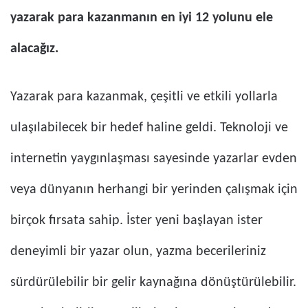
yazarak para kazanmanın en iyi 12 yolunu ele
alacağız.
Yazarak para kazanmak, çeşitli ve etkili yollarla
ulaşılabilecek bir hedef haline geldi. Teknoloji ve
internetin yaygınlaşması sayesinde yazarlar evden
veya dünyanın herhangi bir yerinden çalışmak için
birçok fırsata sahip. İster yeni başlayan ister
deneyimli bir yazar olun, yazma becerileriniz
sürdürülebilir bir gelir kaynağına dönüştürülebilir.