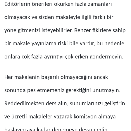
Editörlerin önerileri okurken fazla zamanları
olmayacak ve sizden makaleyle ilgili farklı bir
yöne gitmenizi isteyebilirler. Benzer fikirlere sahip
bir makale yayınlama riski bile vardır, bu nedenle
onlara çok fazla ayrıntıyı çok erken göndermeyin.
Her makalenin başarılı olmayacağını ancak
sonunda pes etmemeniz gerektiğini unutmayın.
Reddedilmekten ders alın, sunumlarınızı geliştirin
ve ücretli makaleler yazarak komisyon almaya
başlayıncaya kadar denemeye devam edin.