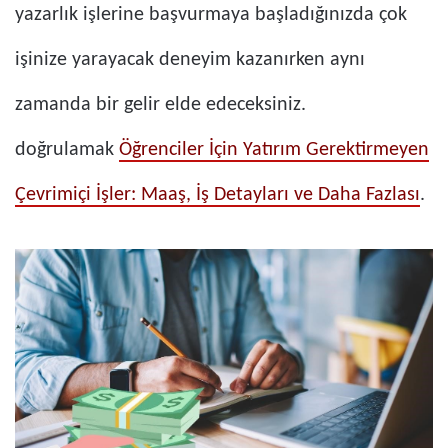
yazarlık işlerine başvurmaya başladığınızda çok
işinize yarayacak deneyim kazanırken aynı
zamanda bir gelir elde edeceksiniz.
doğrulamak
Öğrenciler İçin Yatırım Gerektirmeyen
Çevrimiçi İşler: Maaş, İş Detayları ve Daha Fazlası
.