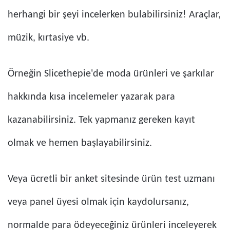
herhangi bir şeyi incelerken bulabilirsiniz! Araçlar,
müzik, kırtasiye vb.
Örneğin Slicethepie'de moda ürünleri ve şarkılar
hakkında kısa incelemeler yazarak para
kazanabilirsiniz. Tek yapmanız gereken kayıt
olmak ve hemen başlayabilirsiniz.
Veya ücretli bir anket sitesinde ürün test uzmanı
veya panel üyesi olmak için kaydolursanız,
normalde para ödeyeceğiniz ürünleri inceleyerek