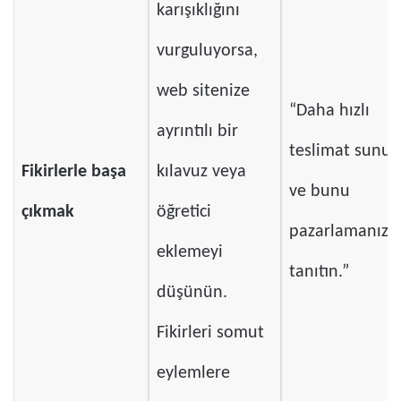
karışıklığını
vurguluyorsa,
web sitenize
“Daha hızlı
ayrıntılı bir
teslimat sunun
Fikirlerle başa
kılavuz veya
ve bunu
çıkmak
öğretici
pazarlamanızd
eklemeyi
tanıtın.”
düşünün.
Fikirleri somut
eylemlere