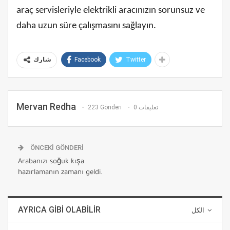
araç servisleriyle elektrikli aracınızın sorunsuz ve
daha uzun süre çalışmasını sağlayın.
Facebook
Twitter
شارك
Mervan Redha
223 Gönderi
0 تعليقات
ÖNCEKI GÖNDERI
Arabanızı soğuk kışa
hazırlamanın zamanı geldi.
AYRICA GIBI OLABILIR
الكل