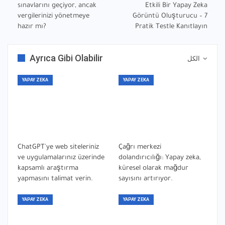
sınavlarını geçiyor, ancak
Etkili Bir Yapay Zeka
vergilerinizi yönetmeye
Görüntü Oluşturucu – 7
hazır mı?
Pratik Testle Kanıtlayın
Ayrıca Gibi Olabilir
الكل
YAPAY ZEKA
YAPAY ZEKA
ChatGPT'ye web siteleriniz
Çağrı merkezi
ve uygulamalarınız üzerinde
dolandırıcılığı: Yapay zeka,
kapsamlı araştırma
küresel olarak mağdur
yapmasını talimat verin.
sayısını artırıyor.
YAPAY ZEKA
YAPAY ZEKA