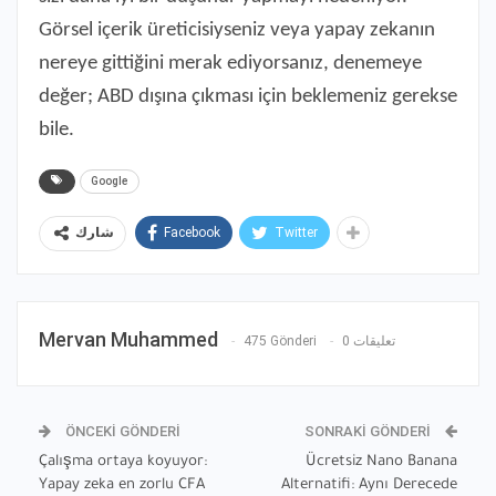
Görsel içerik üreticisiyseniz veya yapay zekanın
nereye gittiğini merak ediyorsanız, denemeye
değer; ABD dışına çıkması için beklemeniz gerekse
bile.
Google
Facebook
Twitter
شارك
Mervan Muhammed
475 Gönderi
0 تعليقات
ÖNCEKI GÖNDERI
SONRAKI GÖNDERI
Çalışma ortaya koyuyor:
Ücretsiz Nano Banana
Yapay zeka en zorlu CFA
Alternatifi: Aynı Derecede