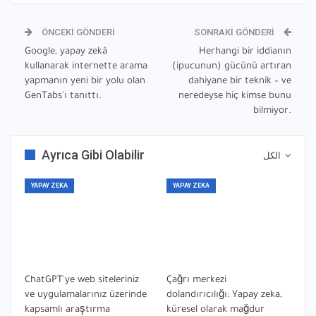
ÖNCEKI GÖNDERI
SONRAKI GÖNDERI
Google, yapay zekâ
Herhangi bir iddianın
kullanarak internette arama
(ipucunun) gücünü artıran
yapmanın yeni bir yolu olan
dahiyane bir teknik – ve
GenTabs'ı tanıttı.
neredeyse hiç kimse bunu
bilmiyor.
Ayrıca Gibi Olabilir
الكل
YAPAY ZEKA
YAPAY ZEKA
ChatGPT'ye web siteleriniz
Çağrı merkezi
ve uygulamalarınız üzerinde
dolandırıcılığı: Yapay zeka,
kapsamlı araştırma
küresel olarak mağdur