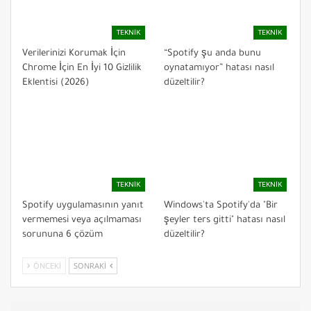
TEKNIK
TEKNIK
Verilerinizi Korumak İçin
“Spotify şu anda bunu
Chrome İçin En İyi 10 Gizlilik
oynatamıyor” hatası nasıl
Eklentisi (2026)
düzeltilir?
TEKNIK
TEKNIK
Spotify uygulamasının yanıt
Windows'ta Spotify'da "Bir
vermemesi veya açılmaması
şeyler ters gitti" hatası nasıl
sorununa 6 çözüm
düzeltilir?
ÖNCEKI
SONRAKI