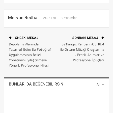
Mervan Redha
2632 Ileti
0 Yorumlar
ÖNCEKI MESAJ
SONRAKI MESAJ
Depolama Alanından
Başlangıç ​​Rehberi: iOS 18.4
Tasarruf Edin: Bu Fotoğraf
ile Ortam Müziği Oluşturma
Uygulamasının Bellek
– Pratik Adımlar ve
Yönetimini İyileştirmeye
Profesyonel İpuçları
Yönelik Profesyonel Hilesi
BUNLARI DA BEĞENEBILIRSIN
All