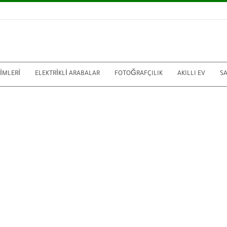
RIMLERI
ELEKTRIKLI ARABALAR
FOTOĞRAFÇILIK
AKILLI EV
S