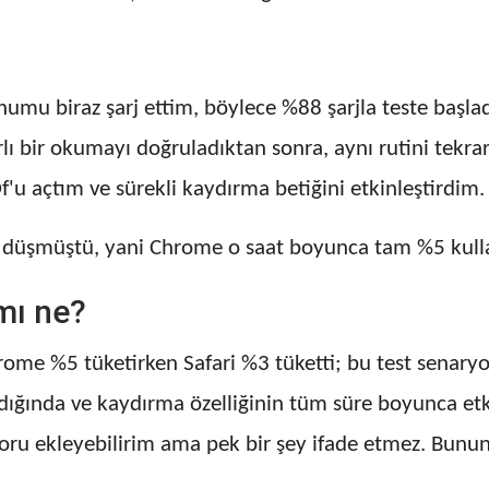
fonumu biraz şarj ettim, böylece %88 şarjla teste ba
rlı bir okumayı doğruladıktan sonra, aynı rutini tekr
u açtım ve sürekli kaydırma betiğini etkinleştirdim.
3'e düşmüştü, yani Chrome o saat boyunca tam %5 kull
mı ne?
rome %5 tüketirken Safari %3 tüketti; bu test senaryo
ığında ve kaydırma özelliğinin tüm süre boyunca etk
poru ekleyebilirim ama pek bir şey ifade etmez. Bunun