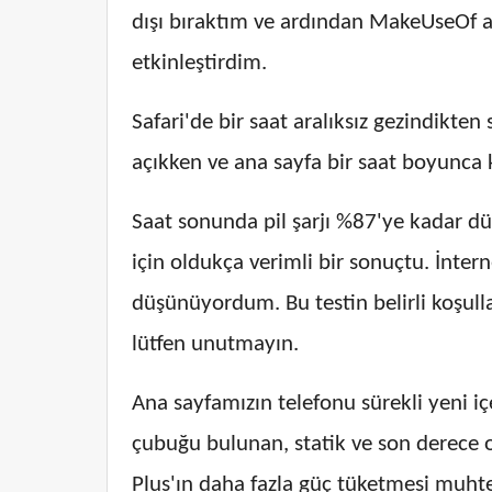
dışı bıraktım ve ardından MakeUseOf an
etkinleştirdim.
Safari'de bir saat aralıksız gezindikt
açıkken ve ana sayfa bir saat boyunca 
Saat sonunda pil şarjı %87'ye kadar düş
için oldukça verimli bir sonuçtu. İnte
düşünüyordum. Bu testin belirli koşullar
lütfen unutmayın.
Ana sayfamızın telefonu sürekli yeni i
çubuğu bulunan, statik ve son derece o
Plus'ın daha fazla güç tüketmesi muh