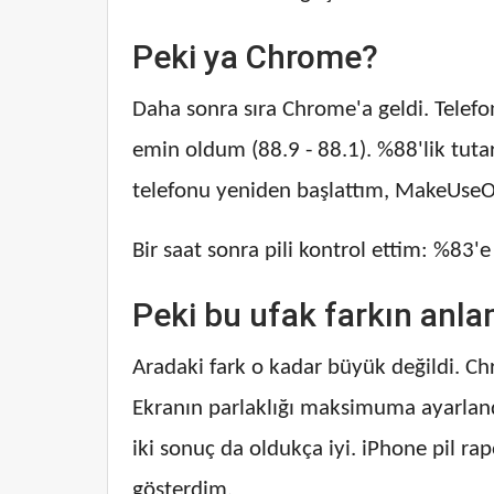
Peki ya Chrome?
Daha sonra sıra Chrome'a ​​geldi. Tele
emin oldum (88.9 - 88.1). %88'lik tuta
telefonu yeniden başlattım, MakeUseOf'
Bir saat sonra pili kontrol ettim: %8
Peki bu ufak farkın anla
Aradaki fark o kadar büyük değildi. Ch
Ekranın parlaklığı maksimuma ayarland
iki sonuç da oldukça iyi. iPhone pil ra
gösterdim.