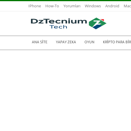
IPhone
How-To
Yorumları
Windows
Android
Mac
ANA SITE
YAPAY ZEKA
OYUN
KRIPTO PARA BI