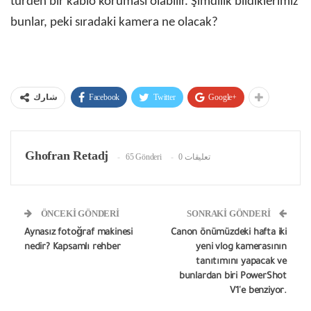
türden bir kablo koruması olabilir. Şimdilik bildiklerimiz
bunlar, peki sıradaki kamera ne olacak?
Facebook
Twitter
Google+
شارك
Ghofran Retadj
65 Gönderi
0 تعليقات
ÖNCEKI GÖNDERI
SONRAKI GÖNDERI
Aynasız fotoğraf makinesi
Canon önümüzdeki hafta iki
nedir? Kapsamlı rehber
yeni vlog kamerasının
tanıtımını yapacak ve
bunlardan biri PowerShot
V1'e benziyor.