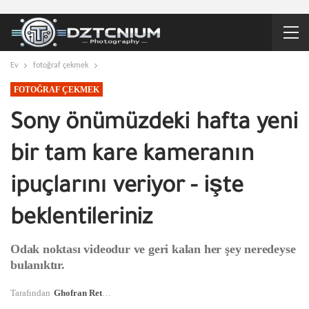
Ev
fotoğraf çekmek
FOTOĞRAF ÇEKMEK
Sony önümüzdeki hafta yeni
bir tam kare kameranın
ipuçlarını veriyor - işte
beklentileriniz
Odak noktası videodur ve geri kalan her şey neredeyse
bulanıktır.
Tarafından
Ghofran Retadj