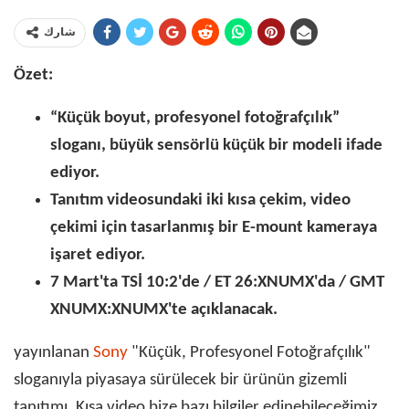
شارك
Özet:
“Küçük boyut, profesyonel fotoğrafçılık”
sloganı, büyük sensörlü küçük bir modeli ifade
ediyor.
Tanıtım videosundaki iki kısa çekim, video
çekimi için tasarlanmış bir E-mount kameraya
işaret ediyor.
7 Mart'ta TSİ 10:2'de / ET 26:XNUMX'da / GMT
XNUMX:XNUMX'te açıklanacak.
yayınlanan
Sony
"Küçük, Profesyonel Fotoğrafçılık"
sloganıyla piyasaya sürülecek bir ürünün gizemli
tanıtımı. Kısa video bize bazı bilgiler edinebileceğimiz