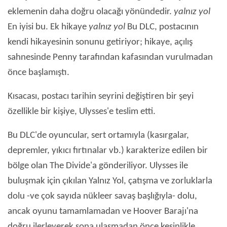
eklemenin daha doğru olacağı yönündedir.
yalnız yol
En iyisi bu. Ek hikaye
yalnız yol
Bu DLC, postacının
kendi hikayesinin sonunu getiriyor; hikaye, açılış
sahnesinde Penny tarafından kafasından vurulmadan
önce başlamıştı.
Kısacası, postacı tarihin seyrini değiştiren bir şeyi
özellikle bir kişiye, Ulysses'e teslim etti.
Bu DLC'de oyuncular, sert ortamıyla (kasırgalar,
depremler, yıkıcı fırtınalar vb.) karakterize edilen bir
bölge olan The Divide'a gönderiliyor. Ulysses ile
buluşmak için çıkılan Yalnız Yol, çatışma ve zorluklarla
dolu -ve çok sayıda nükleer savaş başlığıyla- dolu,
ancak oyunu tamamlamadan ve Hoover Barajı'na
doğru ilerleyerek sona ulaşmadan önce kesinlikle