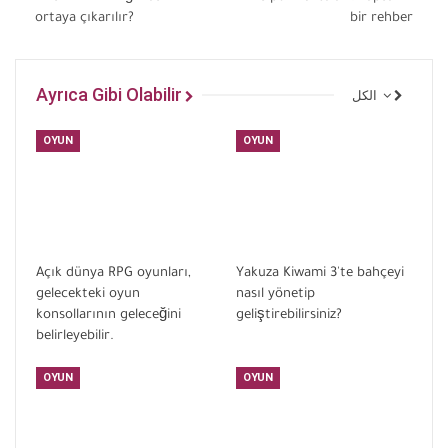
ortaya çıkarılır?
bir rehber
Ayrıca Gibi Olabilir
الكل
OYUN
OYUN
Açık dünya RPG oyunları,
Yakuza Kiwami 3'te bahçeyi
gelecekteki oyun
nasıl yönetip
konsollarının geleceğini
geliştirebilirsiniz?
belirleyebilir.
OYUN
OYUN