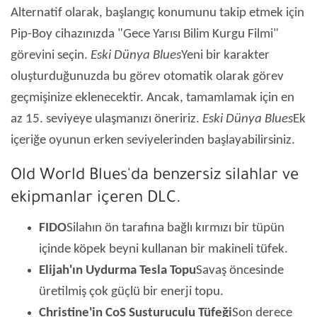
Alternatif olarak, başlangıç ​​konumunu takip etmek için
Pip-Boy cihazınızda "Gece Yarısı Bilim Kurgu Filmi"
görevini seçin.
Eski Dünya Blues
Yeni bir karakter
oluşturduğunuzda bu görev otomatik olarak görev
geçmişinize eklenecektir. Ancak, tamamlamak için en
az 15. seviyeye ulaşmanızı öneririz.
Eski Dünya Blues
Ek
içeriğe oyunun erken seviyelerinden başlayabilirsiniz.
Old World Blues'da benzersiz silahlar ve
ekipmanlar içeren DLC.
FIDO
Silahın ön tarafına bağlı kırmızı bir tüpün
içinde köpek beyni kullanan bir makineli tüfek.
Elijah'ın Uydurma Tesla Topu
Savaş öncesinde
üretilmiş çok güçlü bir enerji topu.
Christine'in CoS Susturuculu Tüfeği
Son derece