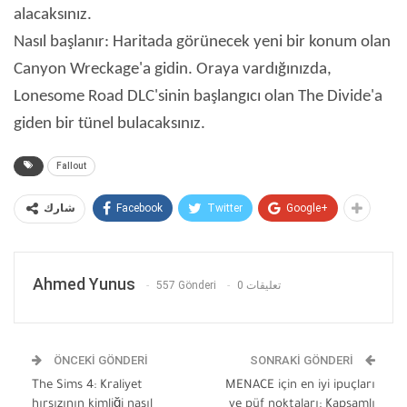
alacaksınız.
Nasıl başlanır: Haritada görünecek yeni bir konum olan
Canyon Wreckage'a gidin. Oraya vardığınızda,
Lonesome Road DLC'sinin başlangıcı olan The Divide'a
giden bir tünel bulacaksınız.
Fallout
Facebook
Twitter
Google+
شارك
Ahmed Yunus
557 Gönderi
0 تعليقات
ÖNCEKI GÖNDERI
SONRAKI GÖNDERI
The Sims 4: Kraliyet
MENACE için en iyi ipuçları
hırsızının kimliği nasıl
ve püf noktaları: Kapsamlı