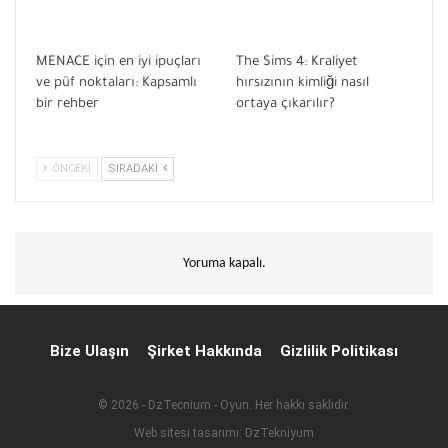
MENACE için en iyi ipuçları
The Sims 4: Kraliyet
ve püf noktaları: Kapsamlı
hırsızının kimliği nasıl
bir rehber
ortaya çıkarılır?
ÖNCEKI
SIRADAKI
Yoruma kapalı.
Bize Ulaşın
Şirket Hakkında
Gizlilik Politikası
© 2026 - DzTecnium - Oyun. Her hakkı saklıdır.
Web sitesi tasarımı:
DzTekniyum