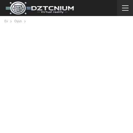
Ev
Oyun