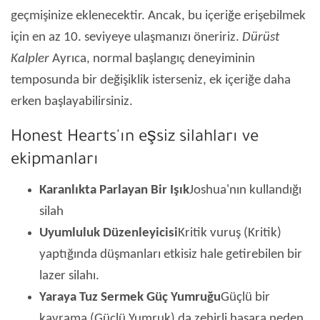
geçmişinize eklenecektir. Ancak, bu içeriğe erişebilmek
için en az 10. seviyeye ulaşmanızı öneririz.
Dürüst
Kalpler
Ayrıca, normal başlangıç ​​deneyiminin
temposunda bir değişiklik isterseniz, ek içeriğe daha
erken başlayabilirsiniz.
Honest Hearts'ın eşsiz silahları ve
ekipmanları
Karanlıkta Parlayan Bir Işık
Joshua'nın kullandığı
silah
Uyumluluk Düzenleyicisi
Kritik vuruş (Kritik)
yaptığında düşmanları etkisiz hale getirebilen bir
lazer silahı.
Yaraya Tuz Sermek Güç Yumruğu
Güçlü bir
kavrama (Güçlü Yumruk) da zehirli hasara neden