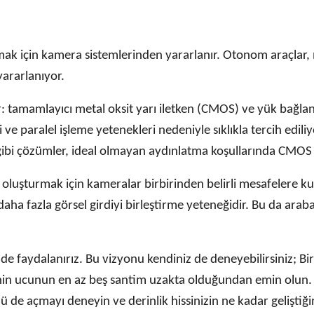
lamak için kamera sistemlerinden yararlanır. Otonom araçlar
yararlanıyor.
: tamamlayıcı metal oksit yarı iletken (CMOS) ve yük bağlant
 ve paralel işleme yetenekleri nedeniyle sıklıkla tercih edili
r gibi çözümler, ideal olmayan aydınlatma koşullarında CMOS 
oluşturmak için kameralar birbirinden belirli mesafelere k
 daha fazla görsel girdiyi birleştirme yeteneğidir. Bu da arab
de faydalanırız. Bu vizyonu kendiniz de deneyebilirsiniz; 
nenin ucunun en az beş santim uzakta olduğundan emin olun.
ü de açmayı deneyin ve derinlik hissinizin ne kadar geliştiği