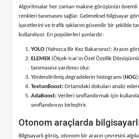
Algoritmalar her zaman makine görüşünün önemli bir
renkleri tanımasını sağlar. Geleneksel bilgisayar gö
işaretlerini ve trafik ışıklarını güvenilir bir şeki
kullanılıyor. En popülerleri şunlardır:
YOLO
(Yalnızca Bir Kez Bakarsınız): Aracın gö
ELEMEK
(Ölçek-Icar'ın Özel Özellik Dönüşümü): 
tanımasına yardımcı olur.
Yönlendirilmiş degradelerin histogramı (
HOG
)
TextonBoost:
Ortamdaki dokuları analiz edere
AdaBoost:
Verileri sınıflandırmak için kullan
sınıflandırıcıyı birleştirir.
Otonom araçlarda bilgisayar
Bilgisayarlı görüş, otonom bir aracın çevresini al