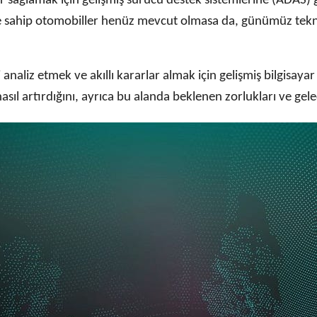
ağlamak için gelişmiş sürücü destek sistemlerine (ADAS) güv
 sahip otomobiller henüz mevcut olmasa da, günümüz teknol
analiz etmek ve akıllı kararlar almak için gelişmiş bilgisayar 
ıl artırdığını, ayrıca bu alanda beklenen zorlukları ve gelec