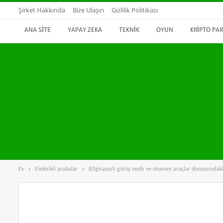
Şirket Hakkında
Bize Ulaşın
Gizlilik Politikası
ANA SITE
YAPAY ZEKA
TEKNIK
OYUN
KRIPTO PAR
Ev
Elektrikli arabalar
Bilgisayarlı görüş nedir ve otonom araçlar dünyasındaki 