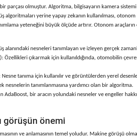
 parçası olmuştur. Algoritma, bilgisayarın kamera sistemi t
rüş algoritmaları yerine yapay zekanın kullanılması, otonom b
lde tanımlama yeteneğini büyük ölçüde artırır. Otonom araçlar
rüş alanındaki nesneleri tanımlayan ve izleyen gerçek zamanl
Özellikleri çıkarmak için kullanıldığında, otomobilin çevresi
: Nesne tanıma için kullanılır ve görüntülerden yerel desen
k nesnelerin tanımlanmasına yardımcı olan bir algoritma.
ılan AdaBoost, bir aracın yolundaki nesneler ve engeller hak
lı görüşün önemi
gılamasının ve anlamasının temel yoludur. Makine görüşü ol