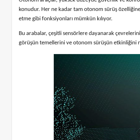
Otonom araçlar, yüksek düzeyde güvenlik ve konfor s
konudur. Her ne kadar tam otonom sürüş özelliğine
etme gibi fonksiyonları mümkün kılıyor.
Bu arabalar, çeşitli sensörlere dayanarak çevrelerini 
görüşün temellerini ve otonom sürüşün etkinliğini nas