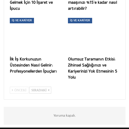
Gelmek İçin 10 İşaret ve
maaşınızı %15'e kadar nasıl
İpucu
artırabilir?
İŞ VE KARIYER
İŞ VE KARIYER
İlk İş Korkunuzun
Olumsuz Taramanın Etkisi:
Üstesinden Nasıl Gelinir:
Zihinsel Sağlığınızı ve
Profesyonellerden İpuçları
Kariyerinizi Yok Etmesinin 5
Yolu
ÖNCEKI
SIRADAKI
Yoruma kapalı.