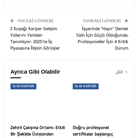
ÖNCEKI GÖNDERI
SONRAKI GÖNDERI
Z Kuşağı Kariyer Gelişim
İşyerinde "Hayır" Demek
Yollarını Yeniden
Sizin İçin Güçlü Olduğunda:
Tanımlıyor: 2025'te İş
Profesyoneller İçin 4 Kritik
Piyasasına İlişkin Görüşler
Durum
Ayrıca Gibi Olabilir
الكل
İŞ VE KARIYER
İŞ VE KARIYER
Zehirli Çalışma Ortamı: Etkili
Doğru profesyonel
Bir Şekilde Üstesinden
sertifikalar başlangıç ​​