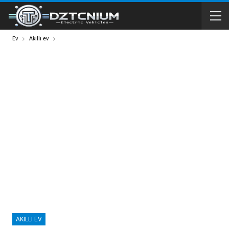
Ev
Akıllı ev
AKILLI EV