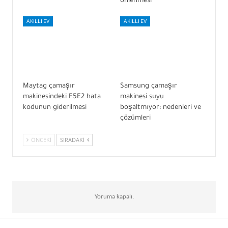
önlenmesi
AKILLI EV
AKILLI EV
Maytag çamaşır
Samsung çamaşır
makinesindeki F5E2 hata
makinesi suyu
kodunun giderilmesi
boşaltmıyor: nedenleri ve
çözümleri
ÖNCEKI
SIRADAKI
Yoruma kapalı.