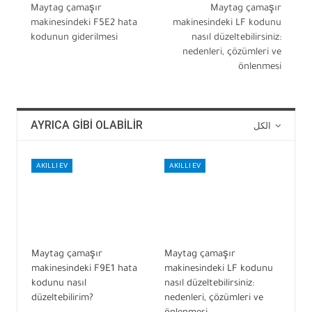
Maytag çamaşır
Maytag çamaşır
makinesindeki F5E2 hata
makinesindeki LF kodunu
kodunun giderilmesi
nasıl düzeltebilirsiniz:
nedenleri, çözümleri ve
önlenmesi
AYRICA GIBI OLABILIR
الكل
AKILLI EV
AKILLI EV
Maytag çamaşır
Maytag çamaşır
makinesindeki F9E1 hata
makinesindeki LF kodunu
kodunu nasıl
nasıl düzeltebilirsiniz:
düzeltebilirim?
nedenleri, çözümleri ve