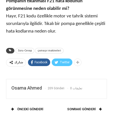
Pompanın tıkanması F21 hata kodunun
görünmesine neden olabilir mi?
Hayır, F21 kodu özellikle motor ve tahrik sistemi
sorunlarıyla ilgilidir. Tıkalı bir pompa genellikle çeşitli
hata kodlarına neden olur.
Soru-Cevap
çamaşır makineleri
Facebook
Twitter
شارك
Osama Ahmed
209 Gönderi
0 تعليقات
ÖNCEKI GÖNDERI
SONRAKI GÖNDERI