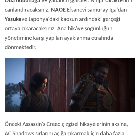
Oda nobunaga
Ve yabancı işgalciler. Ninja karakterimi
canlandıracaksınız.
NAOE
Efsanevi samuray Iga'dan
Yasuke
ve Japonya'daki kaosun ardındaki gerçeği
ortaya çıkaracaksınız. Ana hikâye şogunluğun
yönetimine karşı yapılan ayaklanma etrafında
dönmektedir.
Önceki Assassin's Creed çizgisel hikayelerinin aksine,
AC Shadows sırlarını açığa çıkarmak için daha fazla