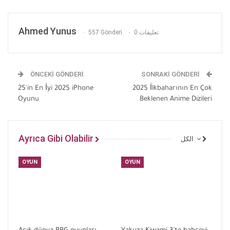
Ahmed Yunus
557 Gönderi
0 تعليقات
ÖNCEKI GÖNDERI
SONRAKI GÖNDERI
25'in En İyi 2025 iPhone
2025 İlkbaharının En Çok
Oyunu
Beklenen Anime Dizileri
Ayrıca Gibi Olabilir
الكل
OYUN
OYUN