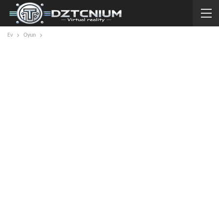
Ev
Oyun