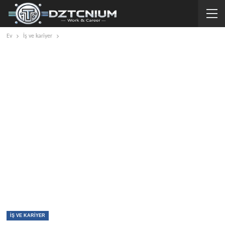
Ev
İş ve kariyer
İŞ VE KARIYER