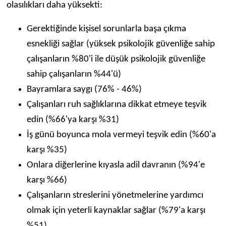
olasılıkları daha yüksekti:
Gerektiğinde kişisel sorunlarla başa çıkma
esnekliği sağlar (yüksek psikolojik güvenliğe sahip
çalışanların %80'i ile düşük psikolojik güvenliğe
sahip çalışanların %44'ü)
Bayramlara saygı (76% - 46%)
Çalışanları ruh sağlıklarına dikkat etmeye teşvik
edin (%66'ya karşı %31)
İş günü boyunca mola vermeyi teşvik edin (%60'a
karşı %35)
Onlara diğerlerine kıyasla adil davranın (%94'e
karşı %66)
Çalışanların streslerini yönetmelerine yardımcı
olmak için yeterli kaynaklar sağlar (%79'a karşı
%51)