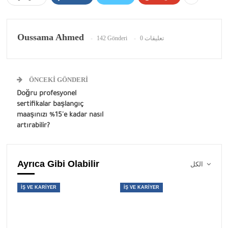
Oussama Ahmed
142 Gönderi
0 تعليقات
ÖNCEKI GÖNDERI
Doğru profesyonel
sertifikalar başlangıç ​​
maaşınızı %15'e kadar nasıl
artırabilir?
Ayrıca Gibi Olabilir
الكل
İŞ VE KARIYER
İŞ VE KARIYER