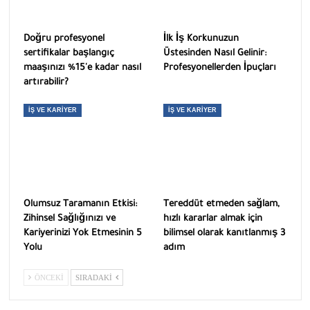
Doğru profesyonel
İlk İş Korkunuzun
sertifikalar başlangıç ​​
Üstesinden Nasıl Gelinir:
maaşınızı %15'e kadar nasıl
Profesyonellerden İpuçları
artırabilir?
İŞ VE KARIYER
İŞ VE KARIYER
Olumsuz Taramanın Etkisi:
Tereddüt etmeden sağlam,
Zihinsel Sağlığınızı ve
hızlı kararlar almak için
Kariyerinizi Yok Etmesinin 5
bilimsel olarak kanıtlanmış 3
Yolu
adım
ÖNCEKI
SIRADAKI