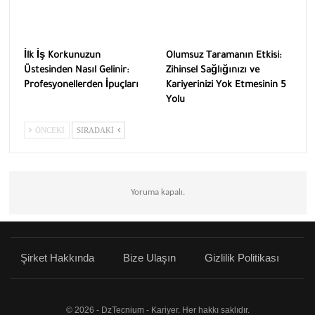
İlk İş Korkunuzun
Olumsuz Taramanın Etkisi:
Üstesinden Nasıl Gelinir:
Zihinsel Sağlığınızı ve
Profesyonellerden İpuçları
Kariyerinizi Yok Etmesinin 5
Yolu
ÖNCEKI
SIRADAKI
Yoruma kapalı.
Şirket Hakkında
Bize Ulaşın
Gizlilik Politikası
© 2026 - DzTecnium - Kariyer. Her hakkı saklıdır.