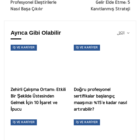
Profesyonel Eleştirilerle
Gelir Elde Etme: 5
Nasıl Başa Çıkılır
Kanıtlanmış Strateji
Ayrıca Gibi Olabilir
الكل
İŞ VE KARIYER
İŞ VE KARIYER
Zehirli Çalışma Ortamı: Etkili
Doğru profesyonel
Bir Şekilde Üstesinden
sertifikalar başlangıç ​​
Gelmek İçin 10 İşaret ve
maaşınızı %15'e kadar nasıl
İpucu
artırabilir?
İŞ VE KARIYER
İŞ VE KARIYER