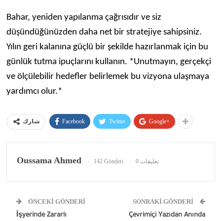
Bahar, yeniden yapılanma çağrısıdır ve siz
düşündüğünüzden daha net bir stratejiye sahipsiniz.
Yılın geri kalanına güçlü bir şekilde hazırlanmak için bu
günlük tutma ipuçlarını kullanın. *Unutmayın, gerçekçi
ve ölçülebilir hedefler belirlemek bu vizyona ulaşmaya
yardımcı olur.*
Facebook
Twitter
Google+
شارك
Oussama Ahmed
142 Gönderi
0 تعليقات
ÖNCEKI GÖNDERI
SONRAKI GÖNDERI
İşyerinde Zararlı
Çevrimiçi Yazıdan Anında