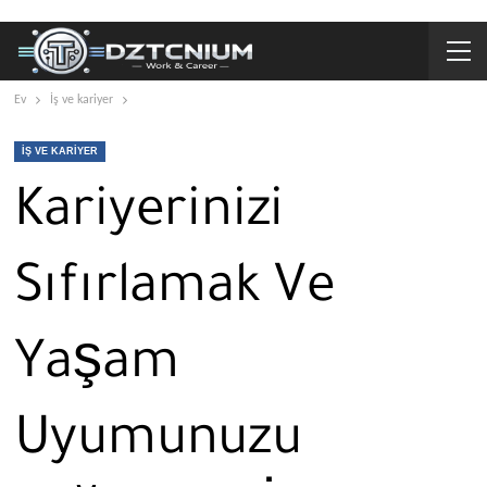
Ev
İş ve kariyer
İŞ VE KARIYER
Kariyerinizi
Sıfırlamak Ve
Yaşam
Uyumunuzu