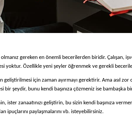
lmanız gereken en önemli becerilerden biridir. Çalışan, işvere
 yoktur. Özellikle yeni şeyler öğrenmek ve gerekli beceriler
rin geliştirilmesi için zaman ayırmayı gerektirir. Ama asıl zo
si bir şeydir, bunu kendi başınıza çözmeniz ise bambaşka bir
n, ister zanaatınızı geliştirin, bu sizin kendi başınıza verme
rdan ipuçlarını paylaşmalarını vb. isteyebilirsiniz.