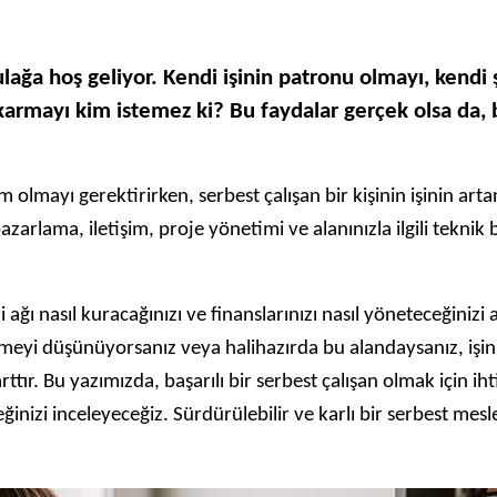
lağa hoş geliyor. Kendi işinin patronu olmayı, kendi 
ıkarmayı kim istemez ki? Bu faydalar gerçek olsa da,
lmayı gerektirirken, serbest çalışan bir kişinin işinin artan 
pazarlama, iletişim, proje yönetimi ve alanınızla ilgili teknik
ri ağı nasıl kuracağınızı ve finanslarınızı nasıl yöneteceğiniz
irmeyi düşünüyorsanız veya halihazırda bu alandaysanız, işin
tır. Bu yazımızda, başarılı bir serbest çalışan olmak için i
ceğinizi inceleyeceğiz. Sürdürülebilir ve karlı bir serbest me