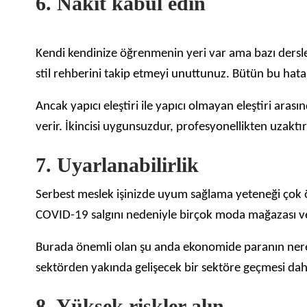
6. Nakit kabul edin
Kendi kendinize öğrenmenin yeri var ama bazı dersler
stil rehberini takip etmeyi unuttunuz. Bütün bu hatal
Ancak yapıcı eleştiri ile yapıcı olmayan eleştiri arası
verir. İkincisi uygunsuzdur, profesyonellikten uzaktı
7. Uyarlanabilirlik
Serbest meslek işinizde uyum sağlama yeteneği çok 
COVID-19 salgını nedeniyle birçok moda mağazası ve 
Burada önemli olan şu anda ekonomide paranın nerede
sektörden yakında gelişecek bir sektöre geçmesi daha ka
8. Yüksek riskler alın