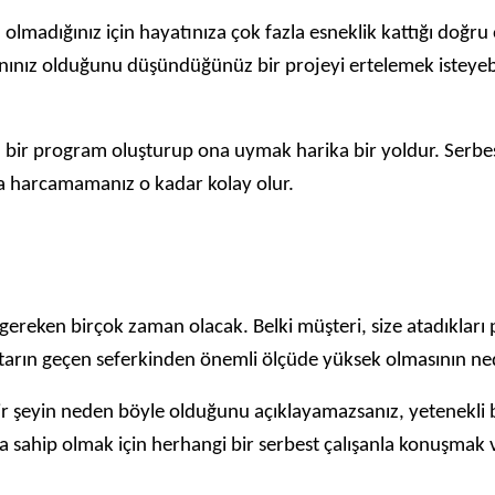
 olmadığınız için hayatınıza çok fazla esneklik kattığı doğr
nınız olduğunu düşündüğünüz bir projeyi ertelemek isteyebil
r program oluşturup ona uymak harika bir yoldur. Serbest ça
oşa harcamamanız o kadar kolay olur.
gereken birçok zaman olacak. Belki müşteri, size atadıkları pr
tutarın geçen seferkinden önemli ölçüde yüksek olmasının ne
bir şeyin neden böyle olduğunu açıklayamazsanız, yetenekli b
yışa sahip olmak için herhangi bir serbest çalışanla konuşmak 