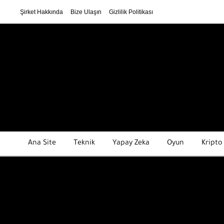
Şirket Hakkında
Bize Ulaşın
Gizlilik Politikası
Ana Site
Teknik
Yapay Zeka
Oyun
Kripto