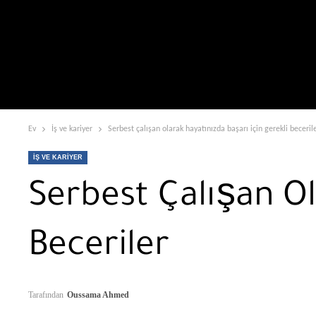
Ev
İş ve kariyer
Serbest çalışan olarak hayatınızda başarı için gerekli beceril
İŞ VE KARIYER
Serbest Çalışan Ol
Beceriler
Tarafından
Oussama Ahmed