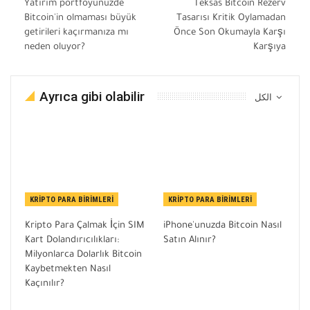
Yatırım portföyünüzde
Teksas Bitcoin Rezerv
Bitcoin'in olmaması büyük
Tasarısı Kritik Oylamadan
getirileri kaçırmanıza mı
Önce Son Okumayla Karşı
neden oluyor?
Karşıya
Ayrıca gibi olabilir
الكل
KRIPTO PARA BIRIMLERI
KRIPTO PARA BIRIMLERI
Kripto Para Çalmak İçin SIM
iPhone'unuzda Bitcoin Nasıl
Kart Dolandırıcılıkları:
Satın Alınır?
Milyonlarca Dolarlık Bitcoin
Kaybetmekten Nasıl
Kaçınılır?