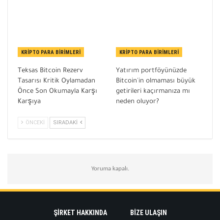
KRIPTO PARA BIRIMLERI
KRIPTO PARA BIRIMLERI
Teksas Bitcoin Rezerv
Yatırım portföyünüzde
Tasarısı Kritik Oylamadan
Bitcoin'in olmaması büyük
Önce Son Okumayla Karşı
getirileri kaçırmanıza mı
Karşıya
neden oluyor?
ÖNCEKI
SIRADAKI
Yoruma kapalı.
ŞIRKET HAKKINDA
BIZE ULAŞIN