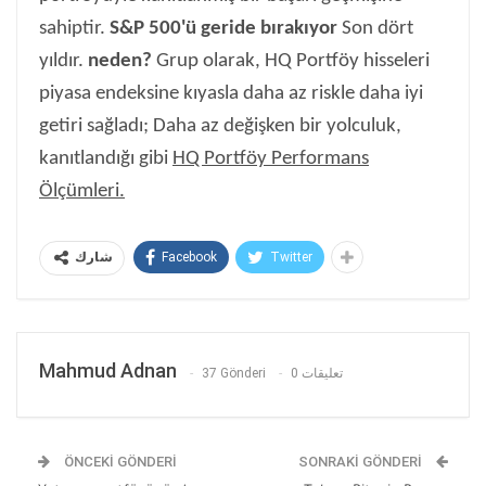
sahiptir.
S&P 500'ü geride bırakıyor
Son dört
yıldır.
neden?
Grup olarak, HQ Portföy hisseleri
piyasa endeksine kıyasla daha az riskle daha iyi
getiri sağladı; Daha az değişken bir yolculuk,
kanıtlandığı gibi
HQ Portföy Performans
Ölçümleri
.
Facebook
Twitter
شارك
Mahmud Adnan
37 Gönderi
0 تعليقات
ÖNCEKI GÖNDERI
SONRAKI GÖNDERI